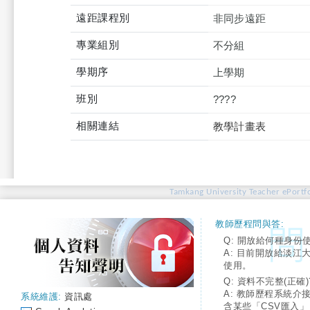
遠距課程別
非同步遠距
專業組別
不分組
學期序
上學期
班別
????
相關連結
教學計畫表
Tamkang University Teacher ePortfo
教師歷程問與答:
Q: 開放給何種身份
A: 目前開放給淡江
使用。
Q: 資料不完整(正確)
A: 教師歷程系統介
系統維護:
資訊處
含某些「CSV匯入