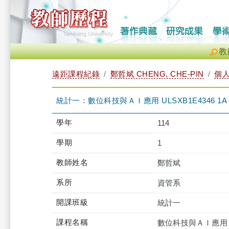
教
遠距課程紀錄
鄭哲斌 CHENG, CHE-PIN
個
統計一：數位科技與ＡＩ應用 ULSXB1E4346 1A
學年
114
學期
1
教師姓名
鄭哲斌
系所
資管系
開課班級
統計一
課程名稱
數位科技與ＡＩ應用