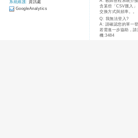
A: 教師歷程系統介
系統維護:
資訊處
含某些「CSV匯入
GoogleAnalytics
交換方式與頻率。。
Q: 我無法登入?
A: 請確認您的單一
若需進一步協助，請
機:3484