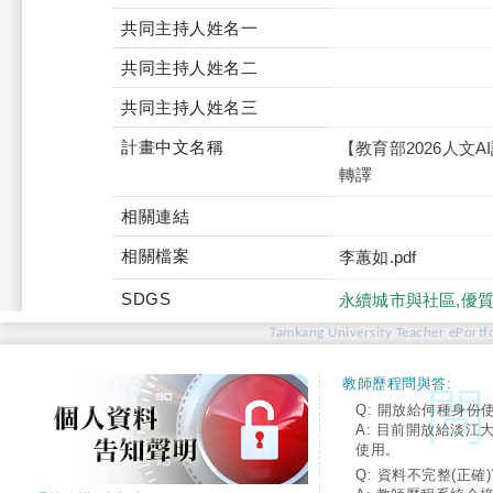
共同主持人姓名一
共同主持人姓名二
共同主持人姓名三
計畫中文名稱
【教育部2026人文
轉譯
相關連結
相關檔案
李蕙如.pdf
SDGS
永續城市與社區,優
Tamkang University Teacher ePortfo
教師歷程問與答:
Q: 開放給何種身份
A: 目前開放給淡江
使用。
Q: 資料不完整(正確)