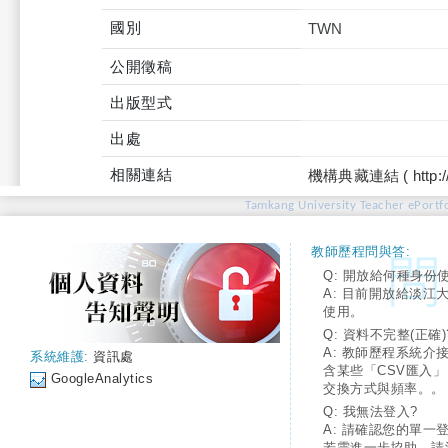
國別
TWN
公開徵稿
出版型式
出處
相關連結
機構典藏連結 ( http://tku
Tamkang University Teacher ePortfo
教師歷程問與答:
Q: 開放給何種身份
A: 目前開放給淡江
使用。
Q: 資料不完整(正確)
A: 教師歷程系統介
系統維護:
資訊處
含某些「CSV匯入
GoogleAnalytics
交換方式與頻率。。
Q: 我無法登入?
A: 請確認您的單一
若需進一步協助，請