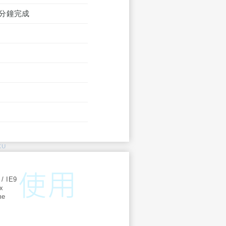
0 分鐘完成
KU
:
 / IE9
ox
me