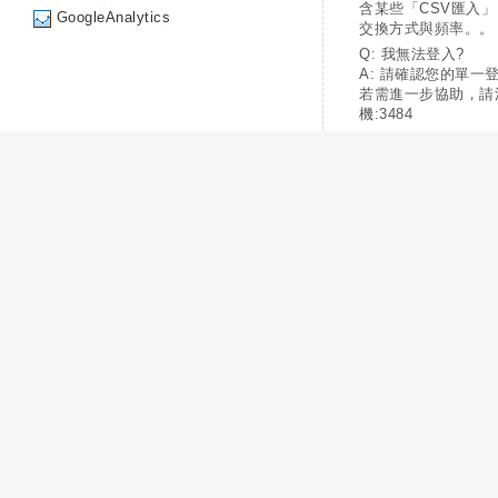
含某些「CSV匯入
GoogleAnalytics
交換方式與頻率。。
Q: 我無法登入?
A: 請確認您的單一
若需進一步協助，請
機:3484