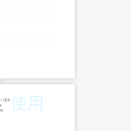
KU
:
 / IE9
ox
me