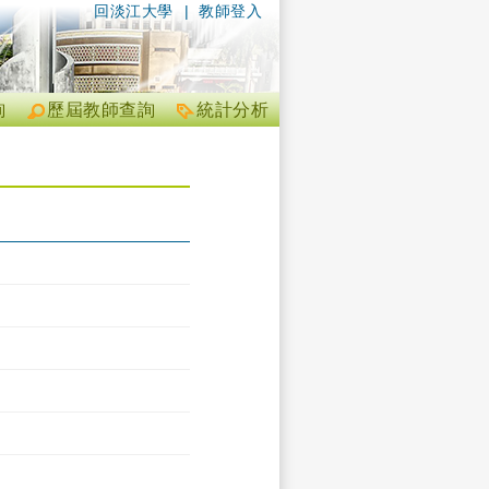
回淡江大學
|
教師登入
詢
歷屆教師查詢
統計分析