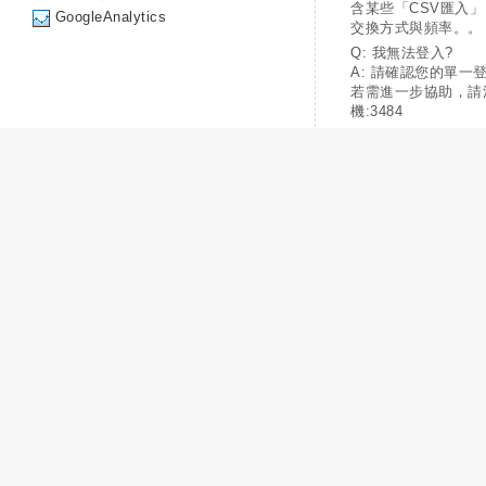
含某些「CSV匯入
GoogleAnalytics
交換方式與頻率。。
Q: 我無法登入?
A: 請確認您的單一
若需進一步協助，請
機:3484