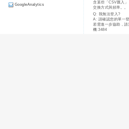
含某些「CSV匯入
GoogleAnalytics
交換方式與頻率。。
Q: 我無法登入?
A: 請確認您的單一
若需進一步協助，請
機:3484