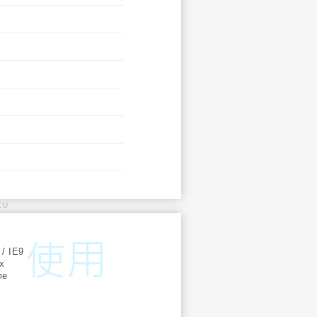
KU
:
 / IE9
ox
me