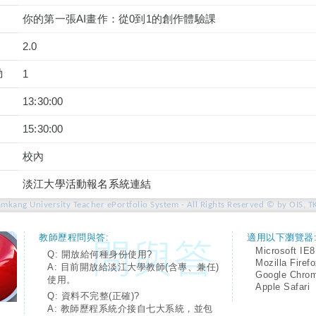
你的第一張AI畫作：從0到1的創作體驗課
2.0
動
1
13:30:00
15:30:00
校內
淡江大學活動報名系統連結
amkang University Teacher ePortfolio System - All Rights Reserved © by OIS, T
教師歷程問與答:
適用以下瀏覽器
Microsoft IE8
Q: 開放給何種身份使用?
Mozilla Firef
A: 目前開放給淡江大學教師(含專、兼任)
Google Chro
使用。
Apple Safari
Q: 資料不完整(正確)?
A: 教師歷程系統介接自七大系統，並包