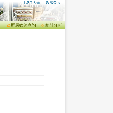
回淡江大學
|
教師登入
詢
歷屆教師查詢
統計分析