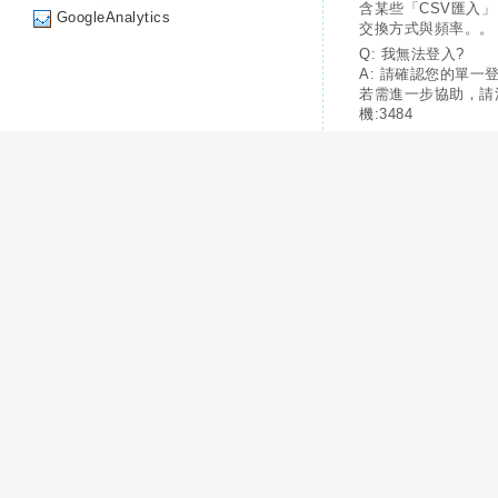
含某些「CSV匯入
GoogleAnalytics
交換方式與頻率。。
Q: 我無法登入?
A: 請確認您的單一
若需進一步協助，請
機:3484