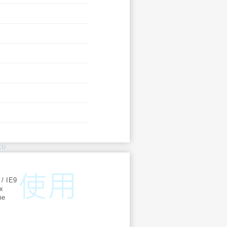
KU
:
 / IE9
ox
me