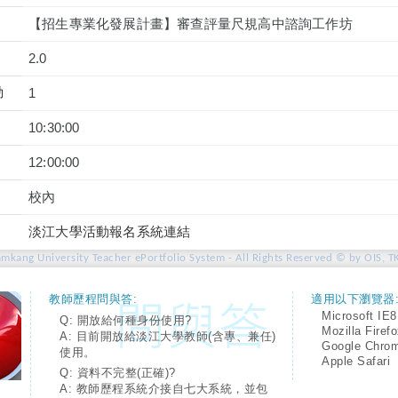
【招生專業化發展計畫】審查評量尺規高中諮詢工作坊
2.0
動
1
10:30:00
12:00:00
校內
淡江大學活動報名系統連結
amkang University Teacher ePortfolio System - All Rights Reserved © by OIS, T
教師歷程問與答:
適用以下瀏覽器
Microsoft IE8
Q: 開放給何種身份使用?
Mozilla Firef
A: 目前開放給淡江大學教師(含專、兼任)
Google Chro
使用。
Apple Safari
Q: 資料不完整(正確)?
A: 教師歷程系統介接自七大系統，並包