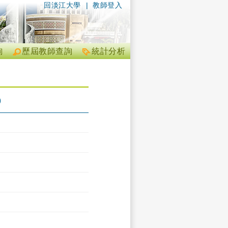
回淡江大學
|
教師登入
詢
歷屆教師查詢
統計分析
）