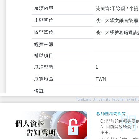
展演內容
雙簧管:干詠穎 / 小提
主辦單位
淡江大學文錙音樂廳
協辦單位
淡江大學教務處通識
經費來源
補助項目
展演型態
1
展覽地區
TWN
備註
Tamkang University Teacher ePortfo
教師歷程問與答:
Q: 開放給何種身份
A: 目前開放給淡江
使用。