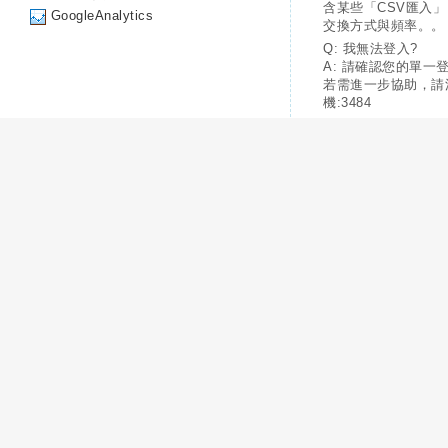
含某些「CSV匯入
GoogleAnalytics
交換方式與頻率。。
Q: 我無法登入?
A: 請確認您的單一
若需進一步協助，請
機:3484