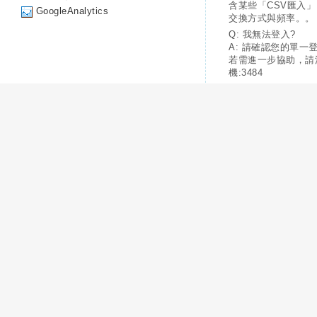
含某些「CSV匯入
GoogleAnalytics
交換方式與頻率。。
Q: 我無法登入?
A: 請確認您的單一
若需進一步協助，請
機:3484