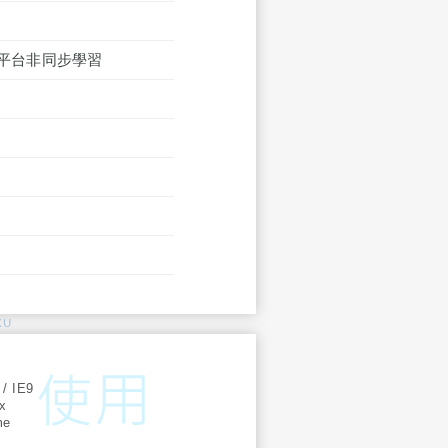
ss平台非同步學習
KU
:
 / IE9
ox
me