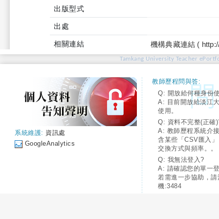
出版型式
出處
相關連結
機構典藏連結 ( http://tku
Tamkang University Teacher ePortfo
教師歷程問與答:
Q: 開放給何種身份
A: 目前開放給淡江
使用。
Q: 資料不完整(正確)
A: 教師歷程系統介
系統維護:
資訊處
含某些「CSV匯入
GoogleAnalytics
交換方式與頻率。。
Q: 我無法登入?
A: 請確認您的單一
若需進一步協助，請
機:3484