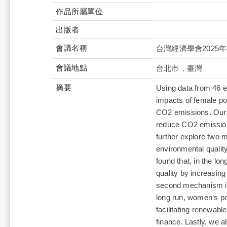
作品所屬單位
出版者
會議名稱
台灣經濟學會2025
會議地點
台北市，臺灣
摘要
Using data from 46 e
impacts of female po
CO2 emissions. Our ma
reduce CO2 emissions
further explore two 
environmental quality
found that, in the lo
quality by increasin
second mechanism is t
long run, women’s po
facilitating renewab
finance. Lastly, we 