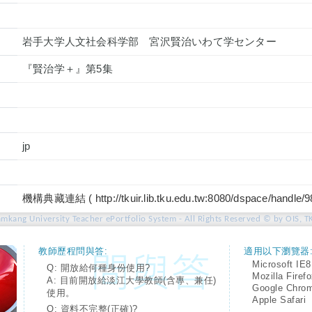
岩手大学人文社会科学部 宮沢賢治いわて学センター
『賢治学＋』第5集
jp
機構典藏連結 ( http://tkuir.lib.tku.edu.tw:8080/dspace/handle/
amkang University Teacher ePortfolio System - All Rights Reserved © by OIS, T
教師歷程問與答:
適用以下瀏覽器
Microsoft IE8
Q: 開放給何種身份使用?
Mozilla Firef
A: 目前開放給淡江大學教師(含專、兼任)
Google Chro
使用。
Apple Safari
Q: 資料不完整(正確)?