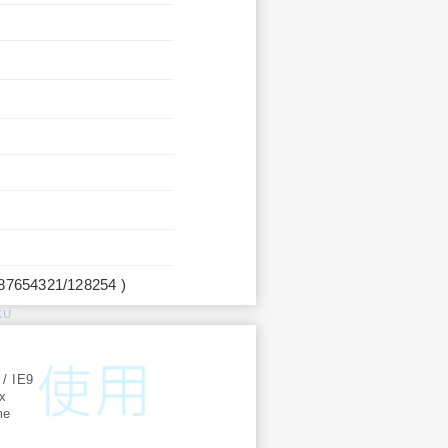
987654321/128254 )
KU
:
 / IE9
ox
me