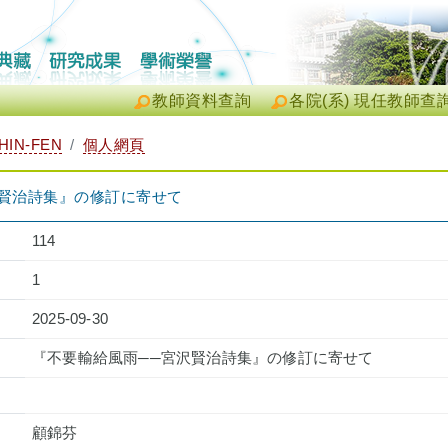
教師資料查詢
各院(系) 現任教師查
HIN-FEN
個人網頁
沢賢治詩集』の修訂に寄せて
114
1
2025-09-30
『不要輸給風雨──宮沢賢治詩集』の修訂に寄せて
顧錦芬