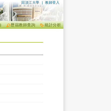
回淡江大學
|
教師登入
詢
歷屆教師查詢
統計分析