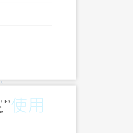
KU
:
 / IE9
ox
me