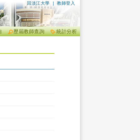
回淡江大學
|
教師登入
詢
歷屆教師查詢
統計分析