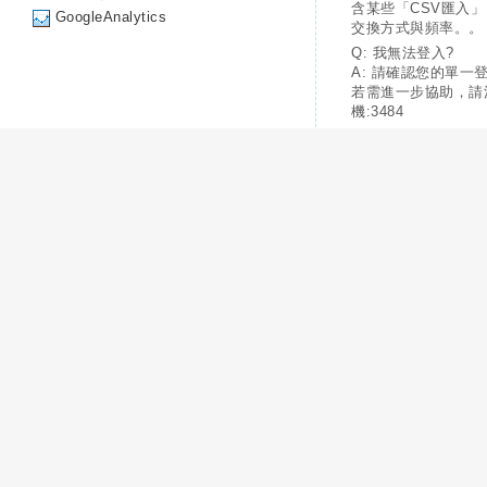
含某些「CSV匯入
GoogleAnalytics
交換方式與頻率。。
Q: 我無法登入?
A: 請確認您的單一
若需進一步協助，請
機:3484