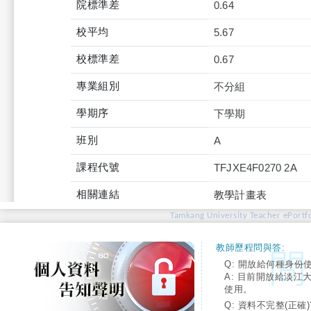
院標準差
0.64
校平均
5.67
校標準差
0.67
專業組別
不分組
學期序
下學期
班別
A
課程代號
TFJXE4F0270 2A
相關連結
教學計畫表
Tamkang University Teacher ePortfo
教師歷程問與答:
Q: 開放給何種身份
A: 目前開放給淡江
使用。
Q: 資料不完整(正確)