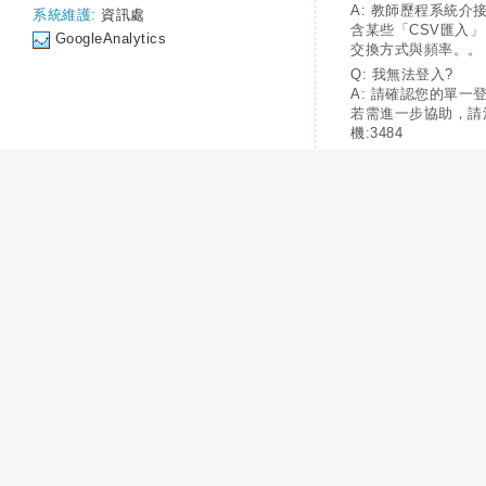
A: 教師歷程系統介
系統維護:
資訊處
含某些「CSV匯入
GoogleAnalytics
交換方式與頻率。。
Q: 我無法登入?
A: 請確認您的單一
若需進一步協助，請
機:3484