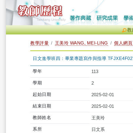
教
教學評量
王美玲 WANG, MEI-LING
個人網頁
日文進學班四：畢業專題寫作與指導 TFJXE4F027
學年
113
學期
2
起始日期
2025-02-01
結束日期
2025-02-01
教師姓名
王美玲
系所
日文系