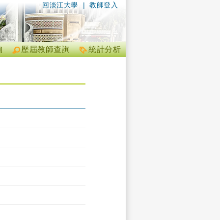
回淡江大學
|
教師登入
詢
歷屆教師查詢
統計分析