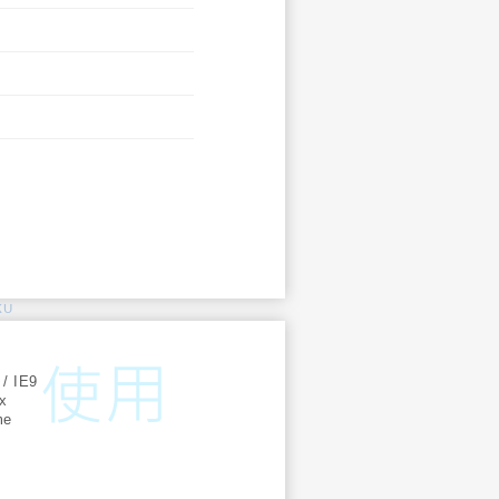
KU
:
 / IE9
ox
me