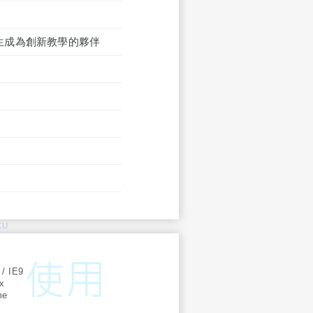
學生成為創新教學的夥伴
KU
:
 / IE9
ox
me