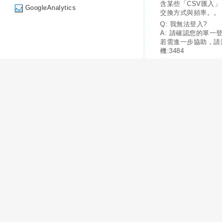
含某些「CSV匯入
GoogleAnalytics
交換方式與頻率。。
Q: 我無法登入?
A: 請確認您的單一
若需進一步協助，請
機:3484