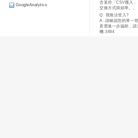
含某些「CSV匯入
GoogleAnalytics
交換方式與頻率。。
Q: 我無法登入?
A: 請確認您的單一
若需進一步協助，請
機:3484