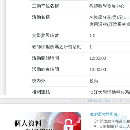
主動單位名稱
教師教學發展中心
活動名稱
AI教學分享:從0到1
應用課程(經濟系林朕
實際參與時數
1.0
教師評鑑所屬之研習活動
1
活動開始時間
12:00:00
活動結束時間
13:00:00
校內外
校內
相關連結
淡江大學活動報名系
Tamkang University Teacher ePortfo
教師歷程問與答:
Q: 開放給何種身份
A: 目前開放給淡江