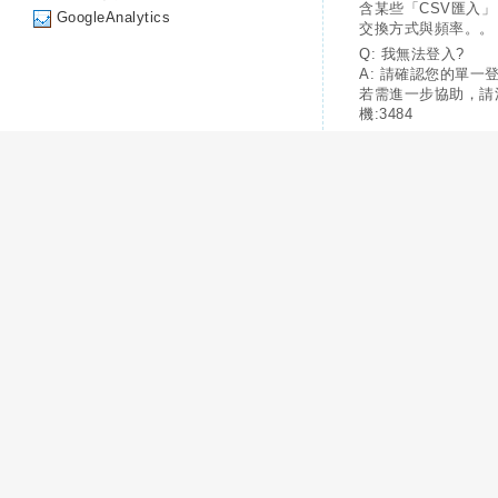
含某些「CSV匯入
GoogleAnalytics
交換方式與頻率。。
Q: 我無法登入?
A: 請確認您的單一
若需進一步協助，請
機:3484