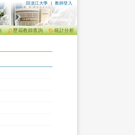
回淡江大學
|
教師登入
詢
歷屆教師查詢
統計分析