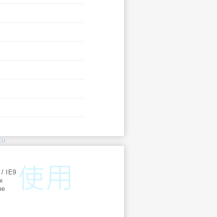
KU
:
 / IE9
ox
me