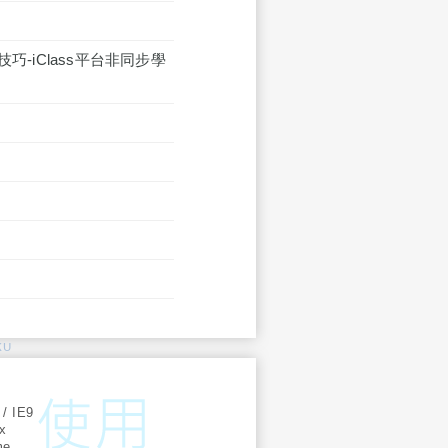
-iClass平台非同步學
KU
:
 / IE9
ox
me