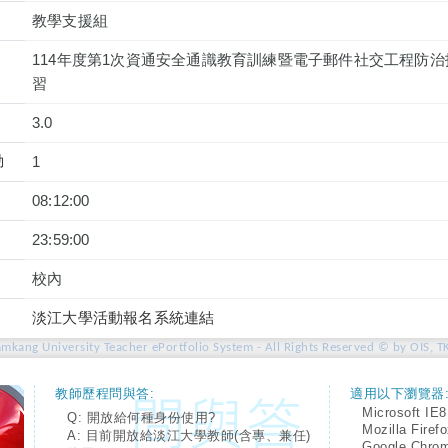
教學支援組
114年度第1次資通安全通識教育訓練暨電子郵件社交工程防治技巧
習
3.0
動
1
08:12:00
23:59:00
校內
淡江大學活動報名系統連結
amkang University Teacher ePortfolio System - All Rights Reserved © by OIS, T
教師歷程問與答:
適用以下瀏覽器
Microsoft IE8
Q: 開放給何種身份使用?
Mozilla Firef
A: 目前開放給淡江大學教師(含專、兼任)
Google Chro