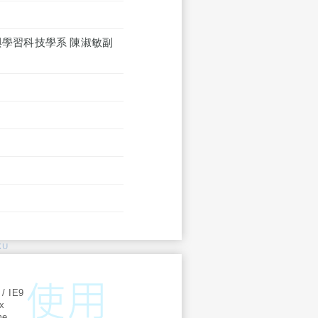
與學習科技學系 陳淑敏副
KU
:
 / IE9
ox
me