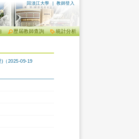
回淡江大學
|
教師登入
詢
歷屆教師查詢
統計分析
25-09-19