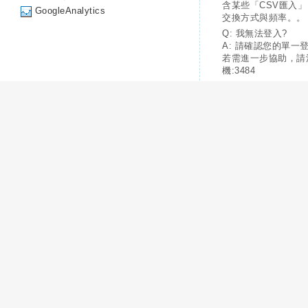
含某些「CSV匯入
GoogleAnalytics
交換方式與頻率。。
Q: 我無法登入?
A: 請確認您的單一
若需進一步協助，請
機:3484