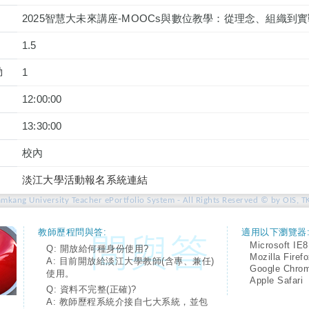
2025智慧大未來講座-MOOCs與數位教學：從理念、組織到實
1.5
動
1
12:00:00
13:30:00
校內
淡江大學活動報名系統連結
amkang University Teacher ePortfolio System - All Rights Reserved © by OIS, T
教師歷程問與答:
適用以下瀏覽器
Microsoft IE8
Q: 開放給何種身份使用?
Mozilla Firef
A: 目前開放給淡江大學教師(含專、兼任)
Google Chro
使用。
Apple Safari
Q: 資料不完整(正確)?
A: 教師歷程系統介接自七大系統，並包