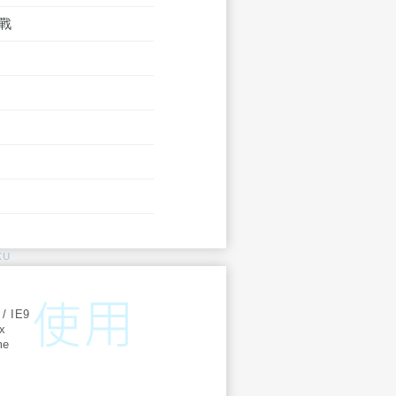
戰
KU
:
 / IE9
ox
me