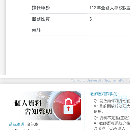
擔任職務
113年全國大專校
服務性質
5
備註
Tamkang University Teacher ePortfo
教師歷程問與答:
Q: 開放給何種身份
A: 目前開放給淡江
使用。
Q: 資料不完整(正確)
A: 教師歷程系統介
系統維護:
資訊處
含某些「CSV匯入