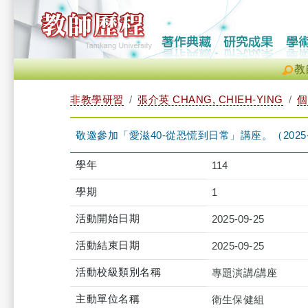
教
非教學研習
張介英 CHANG, CHIEH-YING
個
敬邀參加「愛滋40-從恐慌到日常」講座。（2025-09-25 
學年
114
學期
1
活動開始日期
2025-09-25
活動結束日期
2025-09-25
活動校級類別名稱
專題演講/講座
主動單位名稱
衛生保健組