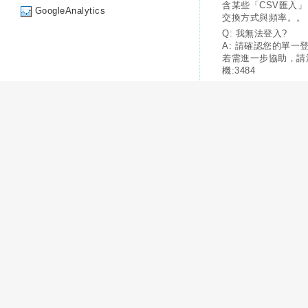
含某些「CSV匯入
GoogleAnalytics
交換方式與頻率。。
Q: 我無法登入?
A: 請確認您的單一
若需進一步協助，請
機:3484