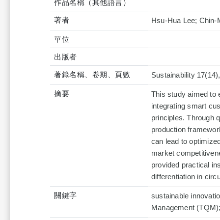
作品名稱（其他語言）
著者
Hsu-Hua Lee; Chin
單位
出版者
著錄名稱、卷期、頁數
Sustainability 17(14)
摘要
This study aimed to e
integrating smart cu
principles. Through q
production framework
can lead to optimize
market competitivene
provided practical in
differentiation in cir
關鍵字
sustainable innovatio
Management (TQM); 