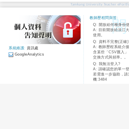
Tamkang University Teacher ePortfo
教師歷程問與答:
Q: 開放給何種身份
A: 目前開放給淡江
使用。
Q: 資料不完整(正確)
A: 教師歷程系統介
系統維護:
資訊處
含某些「CSV匯入
GoogleAnalytics
交換方式與頻率。。
Q: 我無法登入?
A: 請確認您的單一
若需進一步協助，請
機:3484