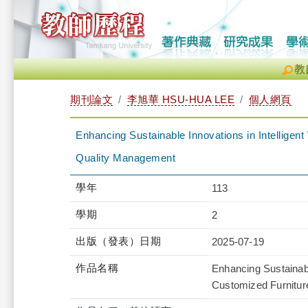
教
期刊論文
李旭華 HSU-HUA LEE
個人網頁
Enhancing Sustainable Innovations in Intelligen
Quality Management
學年
113
學期
2
出版（發表）日期
2025-07-19
作品名稱
Enhancing Sustainabl
Customized Furnitur