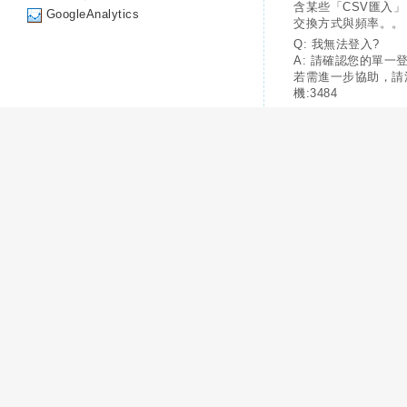
含某些「CSV匯入
GoogleAnalytics
交換方式與頻率。。
Q: 我無法登入?
A: 請確認您的單一
若需進一步協助，請
機:3484