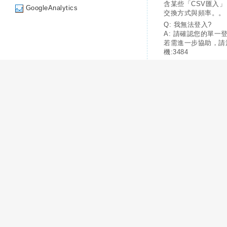
含某些「CSV匯入
GoogleAnalytics
交換方式與頻率。。
Q: 我無法登入?
A: 請確認您的單一
若需進一步協助，請
機:3484