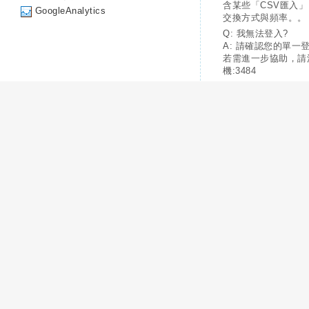
含某些「CSV匯入
GoogleAnalytics
交換方式與頻率。。
Q: 我無法登入?
A: 請確認您的單一
若需進一步協助，請
機:3484