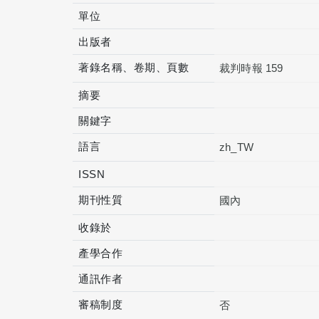
單位
出版者
著錄名稱、卷期、頁數
裁判時報 159
摘要
關鍵字
語言
zh_TW
ISSN
期刊性質
國內
收錄於
產學合作
通訊作者
審稿制度
否