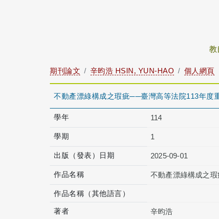
教
期刊論文
辛昀浩 HSIN, YUN-HAO
個人網頁
不動產漂綠構成之瑕疵──臺灣高等法院113年度
學年
114
學期
1
出版（發表）日期
2025-09-01
作品名稱
不動產漂綠構成之瑕
作品名稱（其他語言）
著者
辛昀浩