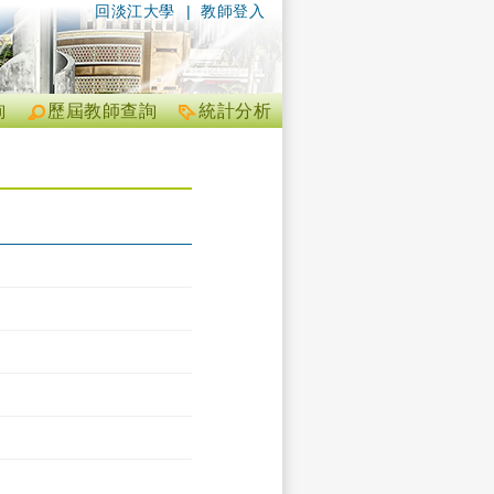
回淡江大學
|
教師登入
詢
歷屆教師查詢
統計分析