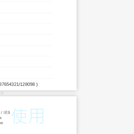
987654321/128098 )
KU
:
 / IE9
ox
me