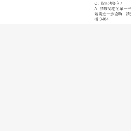
Q: 我無法登入?
A: 請確認您的單一
若需進一步協助，請
機:3484