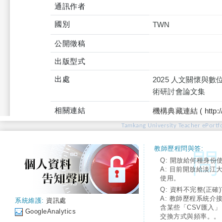
通訊作者
國別
TWN
公開徵稿
出版型式
出處
2025 人文關懷
術研討會論文集
相關連結
機構典藏連結 ( http://tku
Tamkang University Teacher ePortfo
教師歷程問與答:
Q: 開放給何種身份
A: 目前開放給淡江
使用。
Q: 資料不完整(正確)
A: 教師歷程系統介
系統維護:
資訊處
含某些「CSV匯入
GoogleAnalytics
交換方式與頻率。。