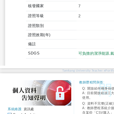
核發國家
7
證照等級
2
證照類別
證照效期(年)
備註
SDGS
可負擔的潔淨能源,
Tamkang University Teacher ePortfo
教師歷程問與答:
Q: 開放給何種身份
A: 目前開放給淡江
使用。
Q: 資料不完整(正確)
A: 教師歷程系統介
系統維護:
資訊處
含某些「CSV匯入