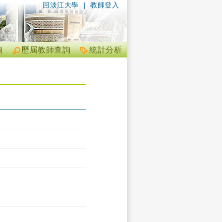
回淡江大學
|
教師登入
詢
歷屆教師查詢
統計分析