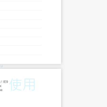
KU
:
 / IE9
ox
me