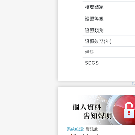
核發國家
證照等級
證照類別
證照效期(年)
備註
SDGS
T
系統維護:
資訊處