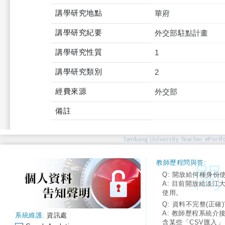
講學研究地點
華府
講學研究紀要
外交部駐點計畫
講學研究性質
1
講學研究類別
2
經費來源
外交部
備註
Tamkang University Teacher ePortfo
教師歷程問與答:
Q: 開放給何種身份
A: 目前開放給淡江
使用。
Q: 資料不完整(正確)
A: 教師歷程系統介
系統維護:
資訊處
含某些「CSV匯入