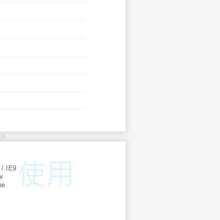
KU
:
 / IE9
ox
me