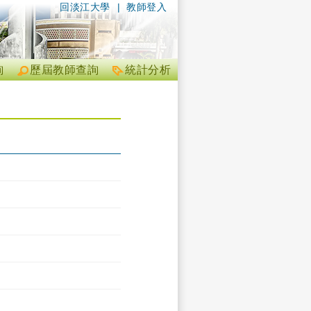
回淡江大學
|
教師登入
詢
歷屆教師查詢
統計分析