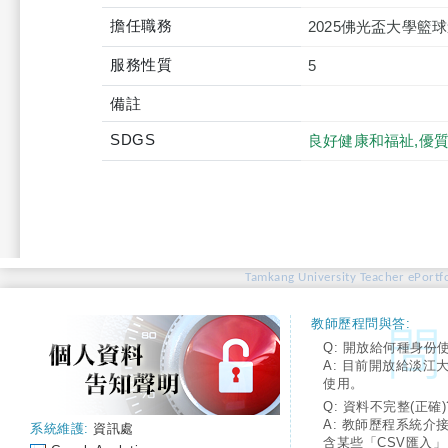
擔任職務
2025佛光盃大學籃
服務性質
5
備註
SDGS
良好健康和福祉,優質
Tamkang University Teacher ePortfo
教師歷程問與答:
Q: 開放給何種身份
A: 目前開放給淡江
使用。
Q: 資料不完整(正確)
A: 教師歷程系統介
系統維護:
資訊處
含某些「CSV匯入