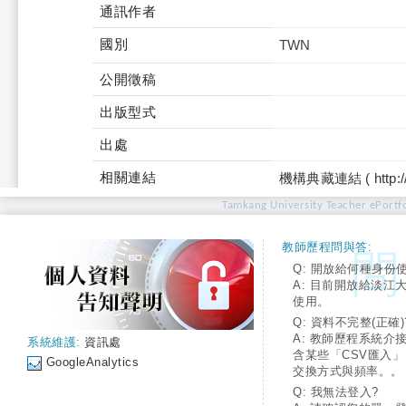
通訊作者
國別
TWN
公開徵稿
出版型式
出處
相關連結
機構典藏連結 ( http://tku
Tamkang University Teacher ePortfo
教師歷程問與答:
Q: 開放給何種身份
A: 目前開放給淡江
使用。
Q: 資料不完整(正確)
A: 教師歷程系統介
系統維護:
資訊處
含某些「CSV匯入
GoogleAnalytics
交換方式與頻率。。
Q: 我無法登入?