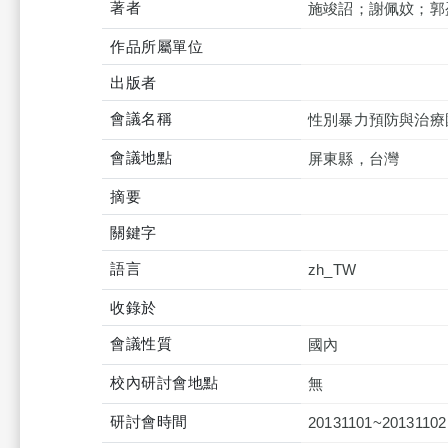
著者
施竣詔；謝佩妏；郭
作品所屬單位
出版者
會議名稱
性別暴力預防與治療
會議地點
屏東縣，台灣
摘要
關鍵字
語言
zh_TW
收錄於
會議性質
國內
校內研討會地點
無
研討會時間
20131101~20131102