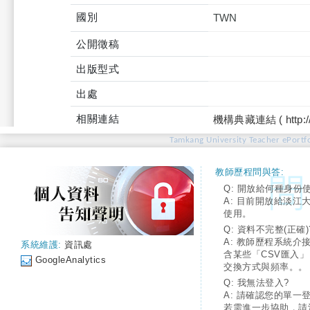
國別
TWN
公開徵稿
出版型式
出處
相關連結
機構典藏連結 ( http://tku
Tamkang University Teacher ePortfo
教師歷程問與答:
Q: 開放給何種身份
A: 目前開放給淡江
使用。
Q: 資料不完整(正確)
A: 教師歷程系統介
系統維護:
資訊處
含某些「CSV匯入
GoogleAnalytics
交換方式與頻率。。
Q: 我無法登入?
A: 請確認您的單一
若需進一步協助，請