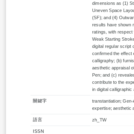
dimensions as (1) St
Uneven Space Layout
(SF); and (4) Outwar
results have shown ma
ratings, with respect
Weak Starting Stroke
digital regular scrip
confirmed the effect 
calligraphy; (b) furn
aesthetic appraisal o
Pen; and (c) revealed
contribute to the exp
in digital calligraphic
關鍵字
transtantiation; Gen
expertise; aesthetic 
語言
zh_TW
ISSN