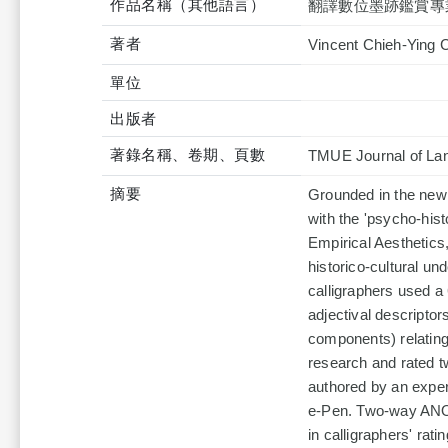
作品名稱（其他語言）
翻譯數位墨跡鑑賞專
著者
Vincent Chieh-Ying 
單位
出版者
著錄名稱、卷期、頁數
TMUE Journal of Lan
摘要
Grounded in the new p
with the 'psycho-histo
Empirical Aesthetics,
historico-cultural un
calligraphers used a 
adjectival descripto
components) relating 
research and rated tw
authored by an exper
e-Pen. Two-way ANOVA
in calligraphers' rat