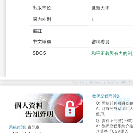
出版單位
世新大學
國內外別
1
備註
中文職稱
審稿委員
SDGS
和平正義與有力的制
Tamkang University Teacher ePortfo
教師歷程問與答:
Q: 開放給何種身份
A: 目前開放給淡江
使用。
Q: 資料不完整(正確)
A: 教師歷程系統介
系統維護:
資訊處
含某些「CSV匯入