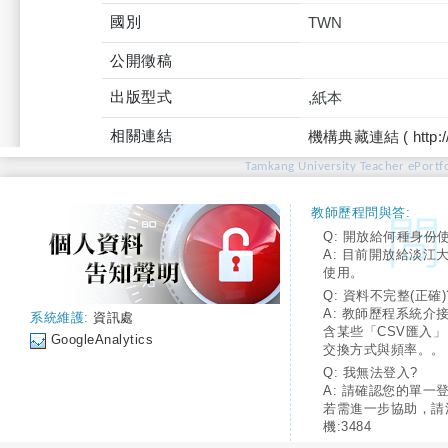
國別
TWN
公開徵稿
出版型式
,紙本
相關連結
機構典藏連結 ( http://tku
Tamkang University Teacher ePortfo
教師歷程問與答:
Q: 開放給何種身份
A: 目前開放給淡江
使用。
Q: 資料不完整(正確)
A: 教師歷程系統介
系統維護:
資訊處
含某些「CSV匯入
GoogleAnalytics
交換方式與頻率。。
Q: 我無法登入?
A: 請確認您的單一
若需進一步協助，請
機:3484