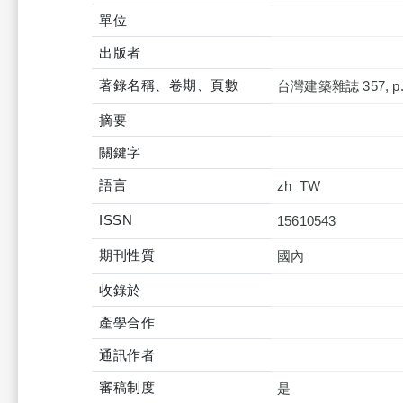
單位
出版者
著錄名稱、卷期、頁數
台灣建築雜誌 357, p.
摘要
關鍵字
語言
zh_TW
ISSN
15610543
期刊性質
國內
收錄於
產學合作
通訊作者
審稿制度
是